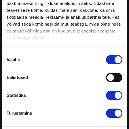
pakkumiseks ning liikluse analüüsimiseks. Edastame
Фамилия
teavet selle kohta, kuidas meie saiti kasutate, ka oma
*
sotsiaalse meedia, reklaami- ja analüüsipartneritele, kes
võivad seda kombineerida muu teabega, mida olete neile
esitanud või mida nad on kogunud teiepoolse teenuste
kasutamise käigus.
Телефон
Nõusoleku
Vajalik
valik
Email
*
Eelistused
Обязательно
Statistika
Ссылка
для
установки
нового
Turustamine
пароля
будет
отправлена