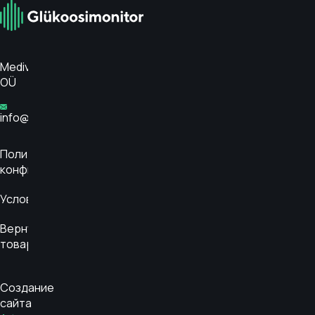
Medivar
OÜ
info@glükoosimonitor.ee
Политика
конфиденциальности
Условия
Вернуть
товар
Создание
сайта