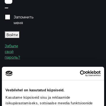
Запомнить
меня
Войти
Забыли
свой
пароль?
Регистрация
Имя
Veebilehel on kasutatud küpsiseid.
*
Kasutame küpsiseid sisu ja reklaamide
isikupärastamiseks, sotsiaalse meedia funktsioonide