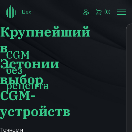
Цех
(0)
Крупнейший
в
CGM
Эстонии
без
выбор
рецепта
CGM-
устройств
Точное и