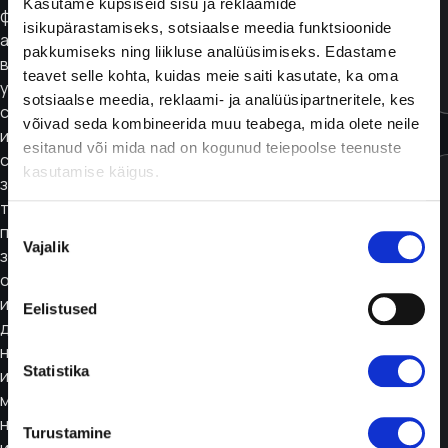
Kasutame küpsiseid sisu ja reklaamide
физическая
isikupärastamiseks, sotsiaalse meedia funktsioonide
активность
pakkumiseks ning liikluse analüüsimiseks. Edastame
влияют на
teavet selle kohta, kuidas meie saiti kasutate, ka oma
уровень
sotsiaalse meedia, reklaami- ja analüüsipartneritele, kes
сахара в крови
võivad seda kombineerida muu teabega, mida olete neile
и общее
esitanud või mida nad on kogunud teiepoolse teenuste
состояние
kasutamise käigus.
здоровья. Будь
то цель —
Nõusoleku
похудение,
Vajalik
valik
здоровый
образ жизни
или контроль
Eelistused
диабета, в
нашем
Statistika
интернет-
магазине вы
найдёте
Turustamine