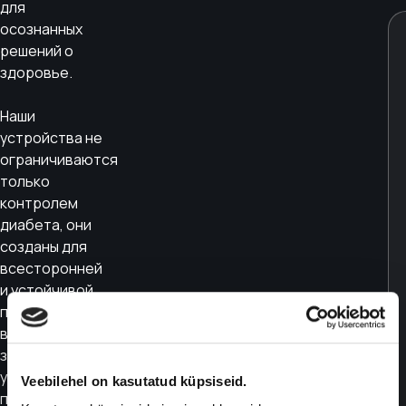
для
осознанных
решений о
здоровье.
Наши
устройства не
ограничиваются
только
контролем
диабета, они
созданы для
всесторонней
и устойчивой
поддержки
вашего
здоровья. Вы
увидите, как
Veebilehel on kasutatud küpsiseid.
питание, сон и