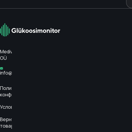
Medivar
OÜ
info@glükoosimonitor.ee
Политика
конфиденциальности
Условия
Вернуть
товар