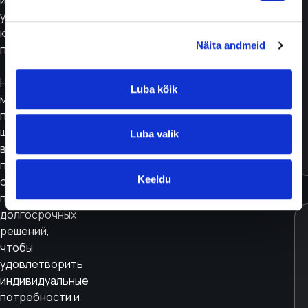
именно то
устройство,
которое
Näita andmeid
подходит вам.
Наш интернет-
Luba kõik
магазин
предлагает
широкий выбор
Luba valik
вариантов
подписки — от
Keeldu
ознакомительных
пакетов до
долгосрочных
решений,
чтобы
удовлетворить
индивидуальные
потребности и