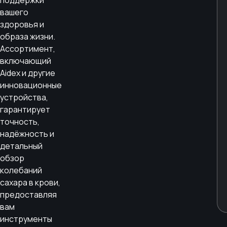
поддержки
вашего
здоровья и
образа жизни.
Ассортимент,
включающий
Aidex и другие
инновационные
устройства,
гарантирует
точность,
надёжность и
детальный
обзор
колебаний
сахара в крови,
предоставляя
вам
инструменты