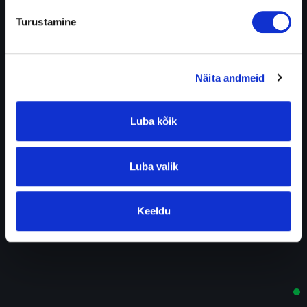
Turustamine
Näita andmeid
Luba kõik
Luba valik
Keeldu