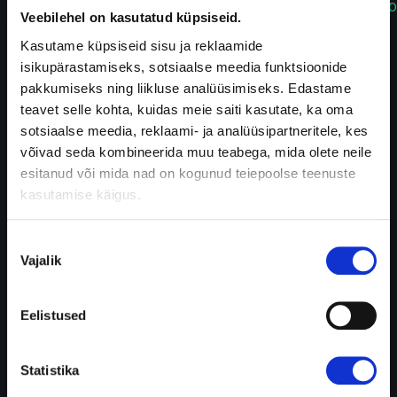
кр
Veebilehel on kasutatud küpsiseid.
Kasutame küpsiseid sisu ja reklaamide
isikupärastamiseks, sotsiaalse meedia funktsioonide
pakkumiseks ning liikluse analüüsimiseks. Edastame
teavet selle kohta, kuidas meie saiti kasutate, ka oma
sotsiaalse meedia, reklaami- ja analüüsipartneritele, kes
võivad seda kombineerida muu teabega, mida olete neile
esitanud või mida nad on kogunud teiepoolse teenuste
kasutamise käigus.
Nõusoleku
Vajalik
valik
Eelistused
Statistika