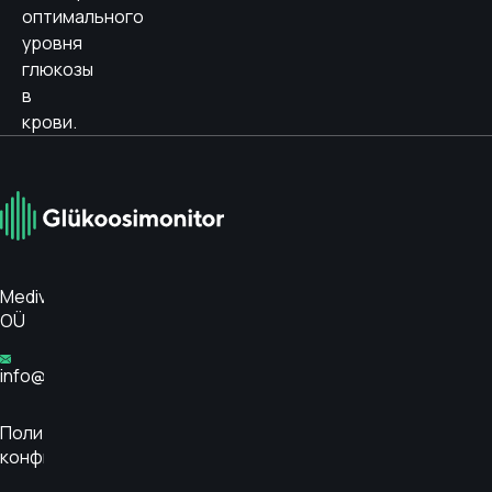
оптимального
уровня
глюкозы
в
крови.
Medivar
OÜ
info@glükoosimonitor.ee
Политика
конфиденциальности