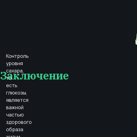
Контроль
уровня
сахара,
Заключение
то
есть
глюкозы,
является
важной
частью
здорового
образа
жизни.