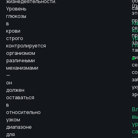
о
жизнедеятельности.
(г
са
Уровень
эт
глюкозы
пр
Ка
в
се
к
крови
пр
у
строго
зд
г
контролируется
та
организмом
ди
различными
се
механизмами
со
—
за
он
ух
должен
зр
оставаться
в
В
относительно
в
узком
у
диапазоне
са
для