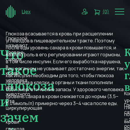
Цех
(0)
Глюкоза всасывается в кровь при расщеплении
Глюкозой
углеводов в пищеварительном тракте. Поэтому
называют
после еды уровень сахара в крови повышается, и
Что
уровень
важную роль в его регулировании играют гормоны,
сахара
в том числе инсулин. Если его выработка нарушена,
такое
в
наш организм не усваивает достаточно энергии, так
крови
как инсулин необходим для того, чтобы глюкоза
человека
глюкоза
проникала в клетки, а органы и ткани пополняли
или
свои энергетические запасы. У здорового человека
Ко
животного.
и
уровень сахара в крови снижается до нормы (3,5–
ур
Эта
6,0 ммоль/л) примерно через 3–4 часа после еды.
Гл
гл
циркулирующая
зачем
са
по
в
— 
вы
крови
ос
во
глюкоза