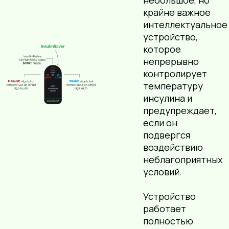
небольшое, но
крайне важное
интеллектуальное
устройство,
которое
непрерывно
контролирует
температуру
инсулина и
предупреждает,
если он
подвергся
воздействию
неблагоприятных
условий.
Устройство
работает
полностью