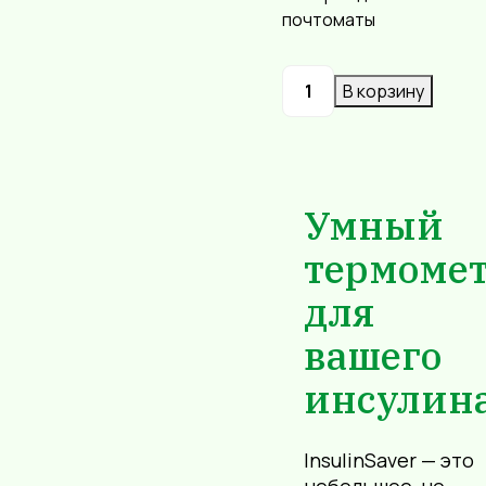
почтоматы
Количество
В корзину
товара
InsulinSaver
Умный
термоме
для
вашего
инсулин
InsulinSaver — это