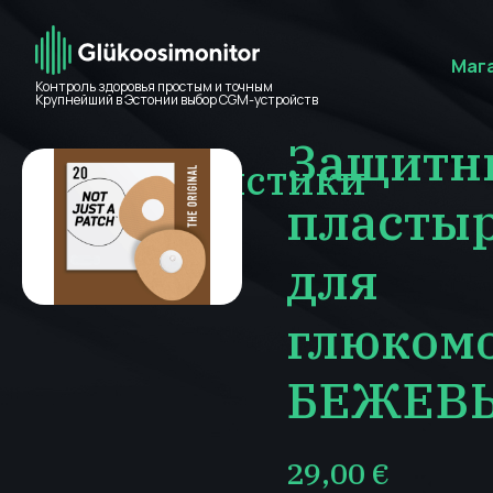
Маг
Контроль здоровья простым и точным
Крупнейший в Эстонии выбор CGM-устройств
Защитн
Характеристики
пласты
для
глюком
БЕЖЕВ
29,00
€