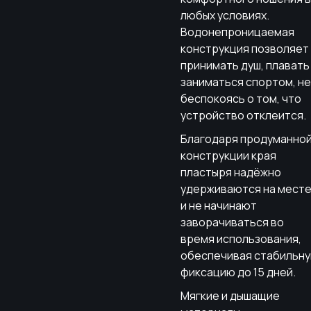
любых условиях.
Водонепроницаемая
конструкция позволяет
принимать душ, плавать
заниматься спортом, не
беспокоясь о том, что
устройство отклеится.
Благодаря продуманно
конструкции края
пластыря надёжно
удерживаются на мест
и не начинают
заворачиваться во
время использования,
обеспечивая стабильн
фиксацию до 15 дней.
Мягкие и дышащие