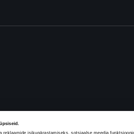
üpsiseid.
a reklaamide isikupärastamiseks, sotsiaalse meedia funktsiooni