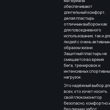
материалы
обеспечивают
длительный комфорт,
делая пластырь
отличным выбором как
для повседневного
использования, так и дл
людей с очень активны
образом жизни.
Защитный пластырь не
смещается во время
бега, тренировок и
интенсивных спортивны
нагрузок.
Это надёжный выбор дл
всех, кто хочет носить
свой глюкомонитор
безопасно, комфортно 
без лишних забот.