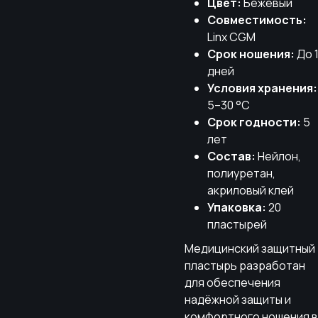
Цвет:
Бежевый
Совместимость:
Linx CGM
Срок ношения:
До 
дней
Условия хранения:
5–30 °C
Срок годности:
5
лет
Состав:
Нейлон,
полиуретан,
акриловый клей
Упаковка:
20
пластырей
Медицинский защитный
пластырь разработан
для обеспечения
надёжной защиты и
комфортного ношения в