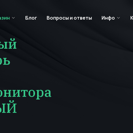
азин
Блог
Вопросы и ответы
Инфо
ый
рь
онитора
ЫЙ