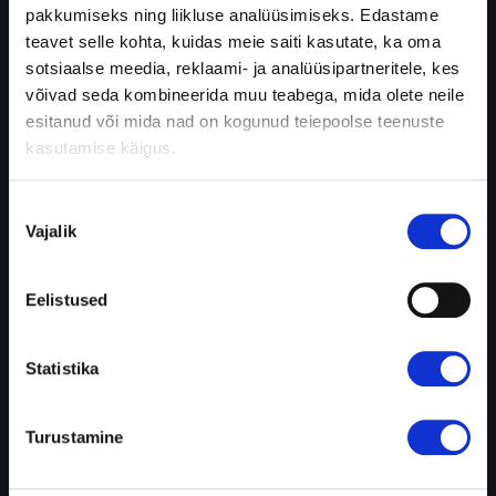
конструкция
pakkumiseks ning liikluse analüüsimiseks. Edastame
позволяет
teavet selle kohta, kuidas meie saiti kasutate, ka oma
принимать
sotsiaalse meedia, reklaami- ja analüüsipartneritele, kes
душ,
võivad seda kombineerida muu teabega, mida olete neile
плавать
esitanud või mida nad on kogunud teiepoolse teenuste
и
kasutamise käigus.
заниматься
спортом,
Nõusoleku
не
Vajalik
valik
беспокоясь
о
том,
Eelistused
что
устройство
Statistika
отклеится.
Благодаря
продуманной
Turustamine
конструкции
края