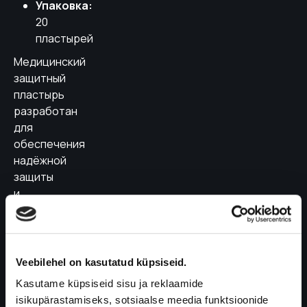
Упаковка:
20
пластырей
Медицинский
защитный
пластырь
разработан
для
обеспечения
надёжной
защиты
и
комфортного
ношения
в
любых
Veebilehel on kasutatud küpsiseid.
условиях.
Kasutame küpsiseid sisu ja reklaamide
Водонепроницаемая
isikupärastamiseks, sotsiaalse meedia funktsioonide