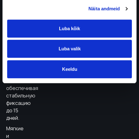
пластыря
Näita andmeid
надёжно
удерживаются
на
Luba kõik
месте
и не
Luba valik
начинают
заворачиваться
во
Keeldu
время
использования,
обеспечивая
стабильную
фиксацию
до 15
дней.
Мягкие
и