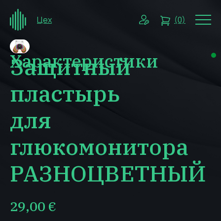
Цех
(0)
Характеристики
Защитный
пластырь
для
глюкомонитора
РАЗНОЦВЕТНЫЙ
29,00
€