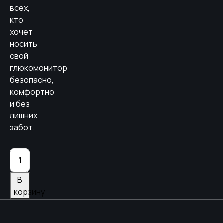
всех,
кто
хочет
носить
свой
глюкомонитор
безопасно,
комфортно
и без
лишних
забот.
Количество
товара
Защитный
В
пластырь
корзину
для
глюкомонитора