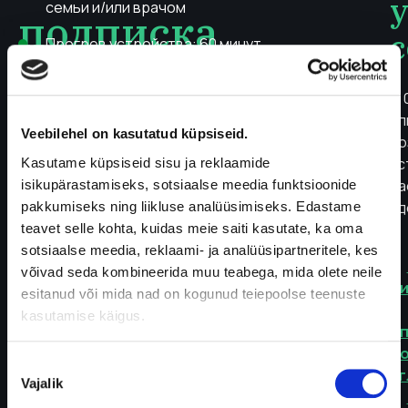
семьи и/или врачом
подписка
с
Прогрев устройства: 60 минут
на
Самый маленький CGM на рынке: 2,16 г, диаметр
С 
22 мм
2
сп
Veebilehel on kasutatud küpsiseid.
Водонепроницаемость: IP68
во
месяца
ус
Kasutame küpsiseid sisu ja reklaamide
Ка
isikupärastamiseks, sotsiaalse meedia funktsioonide
зд
pakkumiseks ning liikluse analüüsimiseks. Edastame
teavet selle kohta, kuidas meie saiti kasutate, ka oma
192,00
€
sotsiaalse meedia, reklaami- ja analüüsipartneritele, kes
võivad seda kombineerida muu teabega, mida olete neile
Быстрая
esitanud või mida nad on kogunud teiepoolse teenuste
доставка
kasutamise käigus.
в
постамат
п
Nõusoleku
г
Vajalik
valik
Количество