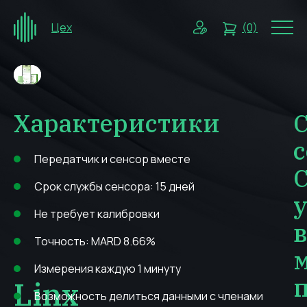
Цех
(0)
Характеристики
Передатчик и сенсор вместе
Срок службы сенсора: 15 дней
у
Не требует калибровки
Точность: MARD 8.66%
Измерения каждую 1 минуту
Linx
Возможность делиться данными с членами