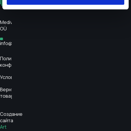
Medivar
OÜ
info@glükoosimonitor.ee
Политика
конфиденциальности
Условия
Вернуть
товар
Создание
сайта
Art