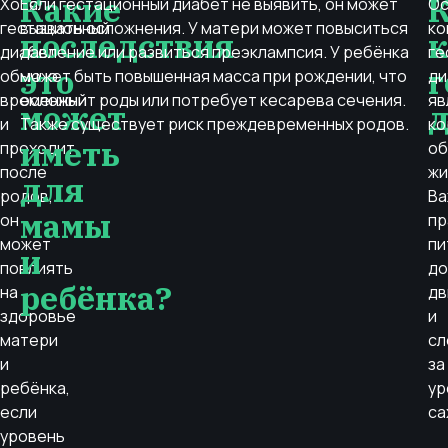
Какие
Хотя
Если гестационный диабет не выявить, он может
Ос
гестационный
вызвать осложнения. У матери может повыситься
ко
последствия
к
диабет
давление или развиться преэклампсия. У ребёнка
ге
это
обычно
может быть повышенная масса при рождении, что
ди
временный
осложнит роды или потребует кесарева сечения.
яв
может
д
и
Также существует риск преждевременных родов.
ко
иметь
проходит
об
после
жи
для
родов,
Ва
мамы
он
пр
может
пи
и
повлиять
до
ребёнка?
на
дв
здоровье
и
матери
сл
и
за
ребёнка,
ур
если
са
уровень