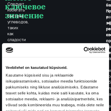
ключевое
Следует
бе
на
избегать
Пр
п
значение
быстрых
ре
и
углеводов,
зн
э
таких
по
ре
как
св
к
сладости
ор
по
и
и
п
изделия
хо
б
из
со
сп
белой
с
Veebilehel on kasutatud küpsiseid.
муки,
ме
и
Kasutame küpsiseid sisu ja reklaamide
по
отдавать
isikupärastamiseks, sotsiaalse meedia funktsioonide
об
предпочтение
pakkumiseks ning liikluse analüüsimiseks. Edastame
бл
цельнозерновым
teavet selle kohta, kuidas meie saiti kasutate, ka oma
ма
продуктам,
sotsiaalse meedia, reklaami- ja analüüsipartneritele, kes
и
овощам,
võivad seda kombineerida muu teabega, mida olete neile
ре
esitanud või mida nad on kogunud teiepoolse teenuste