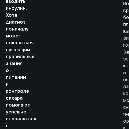
вводить
Во
инсулин.
вр
Хотя
бе
диагноз
пл
поначалу
вы
может
ря
показаться
го
пугающим,
(н
правильные
эс
знания
ко
о
и
питании
пл
и
ла
контроле
ко
сахара
мо
помогают
сн
успешно
чу
справляться
ор
с
к