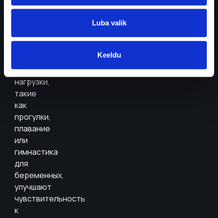
активность
помогает
организму
Luba valik
лучше
использовать
Keeldu
глюкозу.
Регулярные
нагрузки,
такие
как
прогулки,
плавание
или
гимнастика
для
беременных,
улучшают
чувствительность
к