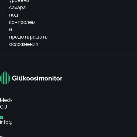
уровень
сахара
под
контролем
и
предотвращать
осложнения.
Medivar
OÜ
info@glükoosimonitor.ee