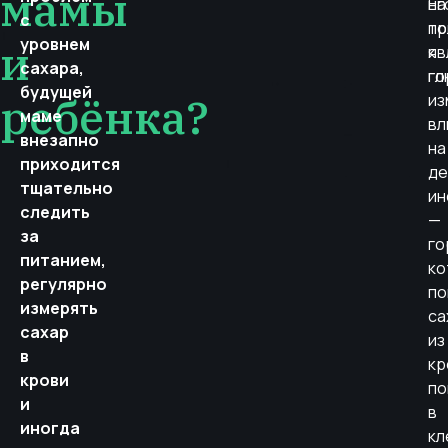
мамы
Ег
на
с
пр
то
уровнем
и
яв
к
сахара,
го
гл
будущей
ребёнка?
из
маме
в
внезапно
на
приходится
де
тщательно
ин
следить
—
за
го
питанием,
ко
регулярно
по
измерять
са
сахар
из
в
кр
крови
по
и
в
иногда
кл