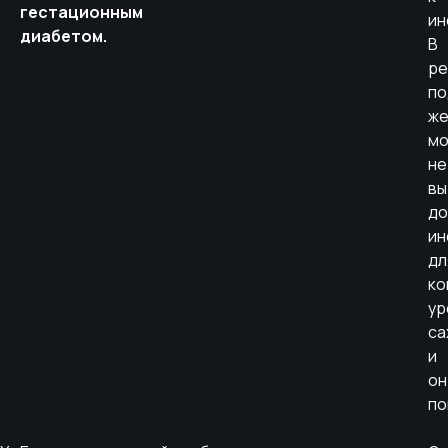
гестационным
ин
диабетом.
В
ре
по
же
м
не
вы
до
ин
дл
ко
ур
са
и
он
по