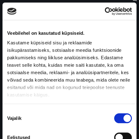
е
е
п
а
Veebilehel on kasutatud küpsiseid.
д
е
Kasutame küpsiseid sisu ja reklaamide
н
isikupärastamiseks, sotsiaalse meedia funktsioonide
и
pakkumiseks ning liikluse analüüsimiseks. Edastame
е
teavet selle kohta, kuidas meie saiti kasutate, ka oma
.
sotsiaalse meedia, reklaami- ja analüüsipartneritele, kes
Э
võivad seda kombineerida muu teabega, mida olete neile
т
esitanud või mida nad on kogunud teiepoolse teenuste
о
kasutamise käigus.
з
а
Nõusoleku
с
Vajalik
valik
т
а
Eelistused