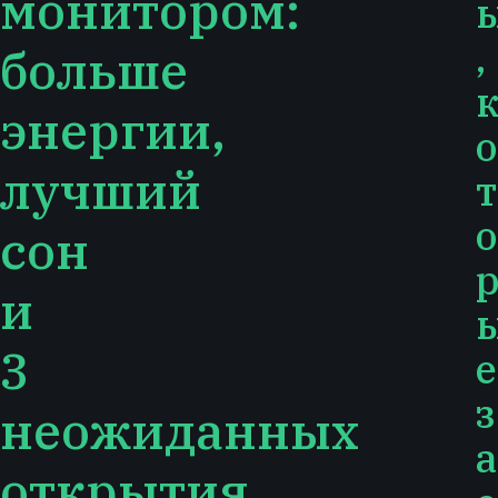
монитором:
,
больше
энергии,
о
лучший
т
о
сон
и
3
е
з
неожиданных
а
открытия