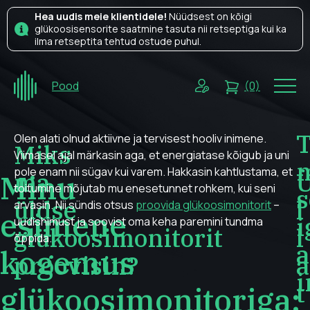
Hea uudis meie klientidele!
Nüüdsest on kõigi
glükoosisensorite saatmine tasuta nii retseptiga kui ka
ilma retseptita tehtud ostude puhul.
Pood
(0)
T
Olen alati olnud aktiivne ja tervisest hooliv inimene.
Miks
Viimasel ajal märkasin aga, et energiatase kõigub ja uni
pole enam nii sügav kui varem. Hakkasin kahtlustama, et
ma
Minu
toitumine mõjutab mu enesetunnet rohkem, kui seni
s
üldse
l
arvasin. Nii sündis otsus
proovida glükoosimonitorit
–
esimene
i
uudishimust ja soovist oma keha paremini tundma
glükoosimonitorit
l
õppida.
a
kogemus
proovisin?
a
i
t
glükoosimonitoriga: