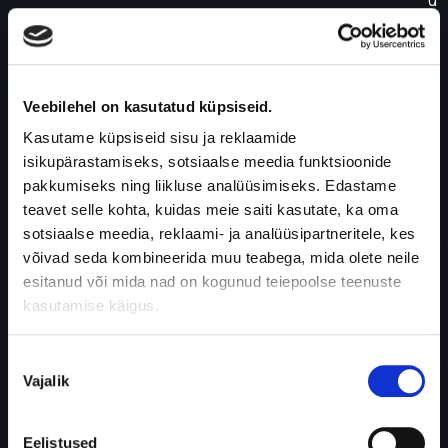
u
s
.
S
e
Veebilehel on kasutatud küpsiseid.
e
Kasutame küpsiseid sisu ja reklaamide
p
isikupärastamiseks, sotsiaalse meedia funktsioonide
a
pakkumiseks ning liikluse analüüsimiseks. Edastame
n
teavet selle kohta, kuidas meie saiti kasutate, ka oma
i
sotsiaalse meedia, reklaami- ja analüüsipartneritele, kes
m
võivad seda kombineerida muu teabega, mida olete neile
i
esitanud või mida nad on kogunud teiepoolse teenuste
n
kasutamise käigus.
d
ü
m
Nõusoleku
Vajalik
b
valik
e
r
Eelistused