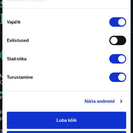
sugar
levels
Nõusoleku
Vajalik
valik
Eelistused
Statistika
Medivar
Turustamine
OÜ
info@glükoosimonitor.ee
Näita andmeid
Privacy
Policy
Luba kõik
Terms and