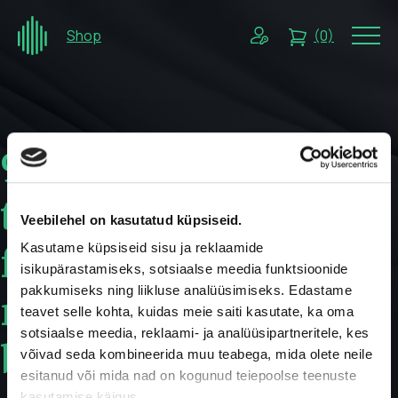
Shop
(0)
9
tips
Veebilehel on kasutatud küpsiseid.
for
Kasutame küpsiseid sisu ja reklaamide
isikupärastamiseks, sotsiaalse meedia funktsioonide
pakkumiseks ning liikluse analüüsimiseks. Edastame
maintaining
teavet selle kohta, kuidas meie saiti kasutate, ka oma
sotsiaalse meedia, reklaami- ja analüüsipartneritele, kes
blood
võivad seda kombineerida muu teabega, mida olete neile
esitanud või mida nad on kogunud teiepoolse teenuste
kasutamise käigus.