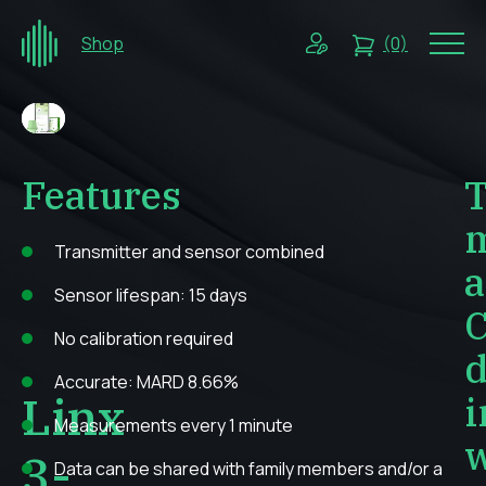
Shop
(0)
Features
Transmitter and sensor combined
Sensor lifespan: 15 days
No calibration required
d
Accurate: MARD 8.66%
Linx
i
Measurements every 1 minute
w
3-
Data can be shared with family members and/or a