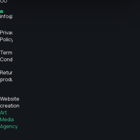
OÜ
info@glükoosimonitor.ee
Privacy
Policy
Terms and
Conditions
Return
product
Website
creation
Art
Media
Agency