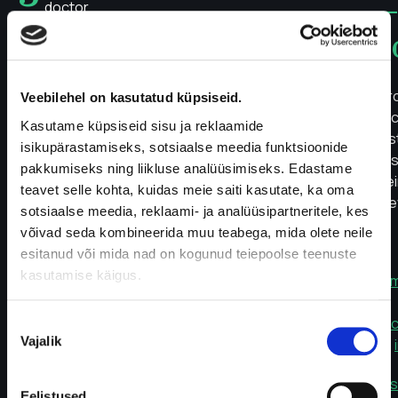
–
doctor
month
t
Device warm-up: 60 minutes
subscription
Smallest CGM on the market: 2.16 g, diameter 22
Fr
mm
Veebilehel on kasutatud küpsiseid.
in
Kasutame küpsiseid sisu ja reklaamide
Waterproof: IP68
Es
288,00
€
isikupärastamiseks, sotsiaalse meedia funktsioonide
In
pakkumiseks ning liikluse analüüsimiseks. Edastame
re
teavet selle kohta, kuidas meie saiti kasutate, ka oma
Fast
dev
sotsiaalse meedia, reklaami- ja analüüsipartneritele, kes
delivery
võivad seda kombineerida muu teabega, mida olete neile
to
esitanud või mida nad on kogunud teiepoolse teenuste
parcel
kasutamise käigus.
machine.
m
c
Linx
Nõusoleku
Vajalik
3-
valik
month
Add
Us
subscription
to
Eelistused