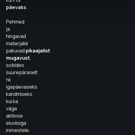
kuni
15
päevaks
.
Pehmed
ja
hingavad
materjalid
pakuvad
pikaajalist
mugavust
,
sobides
suurepäraselt
nii
igapäevaseks
kandmiseks
kui ka
väga
aktiivse
eluviisiga
inimestele.