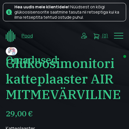
Hea uudis meie klientidele!
Nüüdsest on kõigi
glükoosisensorite saatmine tasuta nii retseptiga kui ka
ilma retseptita tehtud ostude puhul.
Pood
(0)
Omadused
Glükoosimonitori
katteplaaster AIR
MITMEVÄRVILINE
29,00
€
Katteplaaster