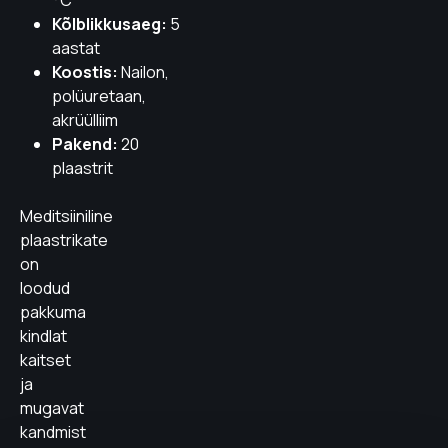
°C
Kõlblikkusaeg:
5
aastat
Koostis:
Nailon,
polüuretaan,
akrüülliim
Pakend:
20
plaastrit
Meditsiiniline
plaastrikate
on
loodud
pakkuma
kindlat
kaitset
ja
mugavat
kandmist