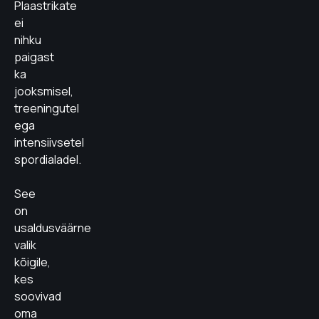
Plaastrikate
ei
nihku
paigast
ka
jooksmisel,
treeningutel
ega
intensiivsetel
spordialadel.
See
on
usaldusväärne
valik
kõigile,
kes
soovivad
oma