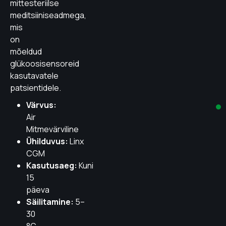
mittesteriilse
meditsiiniseadmega,
mis
on
mõeldud
glükoosisensoreid
kasutavatele
patsientidele.
Värvus:
Air
M
itmevärviline
Ühilduvus:
Linx
CGM
Kasutusaeg:
Kuni
15
päeva
Säilitamine:
5–
30