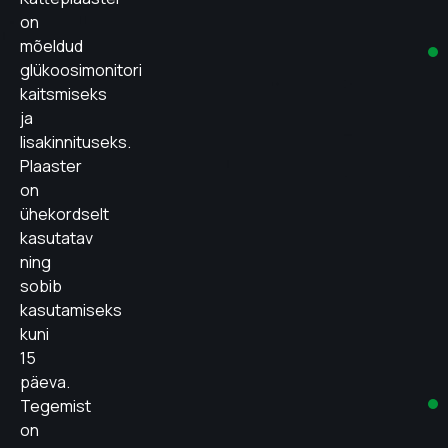
on
mõeldud
glükoosimonitori
kaitsmiseks
ja
lisakinnituseks.
Plaaster
on
ühekordselt
kasutatav
ning
sobib
kasutamiseks
kuni
15
päeva.
Tegemist
on