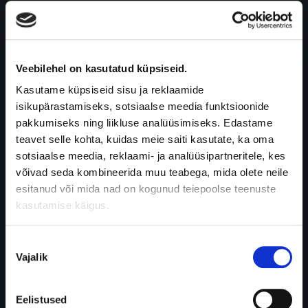
igas
olukorras.
Veekindel
disain
Veebilehel on kasutatud küpsiseid.
võimaldab
käia
Kasutame küpsiseid sisu ja reklaamide
duši
isikupärastamiseks, sotsiaalse meedia funktsioonide
all,
pakkumiseks ning liikluse analüüsimiseks. Edastame
ujuda
teavet selle kohta, kuidas meie saiti kasutate, ka oma
ja
sotsiaalse meedia, reklaami- ja analüüsipartneritele, kes
treenida
võivad seda kombineerida muu teabega, mida olete neile
ilma,
esitanud või mida nad on kogunud teiepoolse teenuste
et
kasutamise käigus.
peaks
muretsema
Nõusoleku
seadme
Vajalik
valik
lahti
tuleku
Eelistused
pärast.