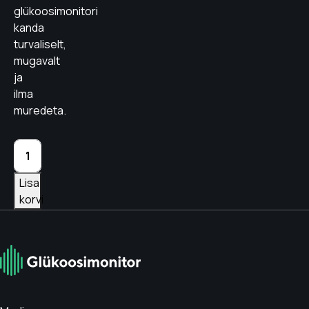
glükoosimonitori
kanda
turvaliselt,
mugavalt
ja
ilma
muredeta.
Glükoosimonitori
katteplaaster AIR
MITMEVÄRVILINE
Lisa
kogus
korvi