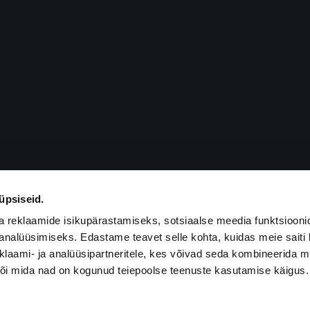
üpsiseid.
a reklaamide isikupärastamiseks, sotsiaalse meedia funktsiooni
analüüsimiseks. Edastame teavet selle kohta, kuidas meie saiti 
klaami- ja analüüsipartneritele, kes võivad seda kombineerida 
 või mida nad on kogunud teiepoolse teenuste kasutamise käigus.