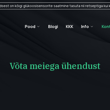
sest on kõigi glükoosisensorite saatmine tasuta nii retseptiga kui k
Pood
Blogi
KKK
Info
Kon
Võta meiega ühendust