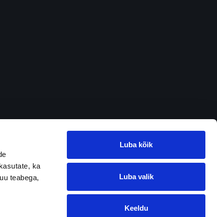
Luba kõik
de
kasutate, ka
Luba valik
muu teabega,
Keeldu