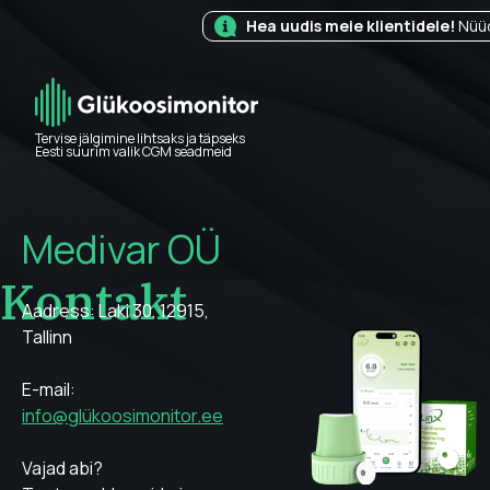
Hea uudis meie klientidele!
Nüüd
Tervise jälgimine lihtsaks ja täpseks
Eesti suurim valik CGM seadmeid
Medivar OÜ
Kontakt
Aadress: Laki 30, 12915,
Tallinn
E-mail:
info@glükoosimonitor.ee
Vajad abi?