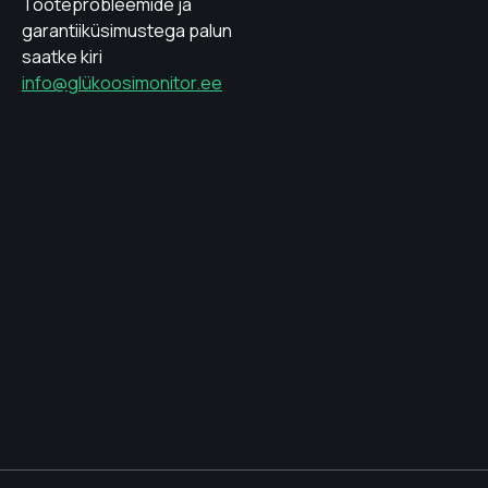
Tooteprobleemide ja
garantiiküsimustega palun
saatke kiri
info@glükoosimonitor.ee