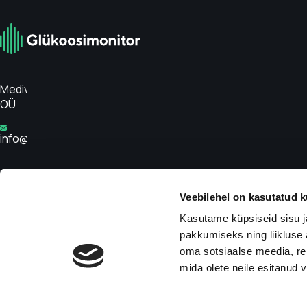
Medivar
OÜ
info@glükoosimonitor.ee
Privaatsuspoliitika
Veebilehel on kasutatud k
Tingimused
Kasutame küpsiseid sisu j
Tagasta
pakkumiseks ning liikluse 
toode
oma sotsiaalse meedia, re
mida olete neile esitanud
Kodulehe
tegemine