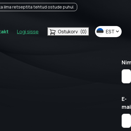
a ilma retseptita tehtud ostude puhul.
takt
Logi sisse
Ostukorv
(0)
EST
Nim
E-
mai