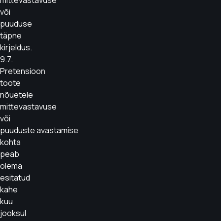
mittevastavuse
või
puuduse
täpne
kirjeldus.
9.7.
Pretensioon
toote
nõuetele
mittevastavuse
või
puuduste avastamise
kohta
peab
olema
esitatud
kahe
kuu
jooksul