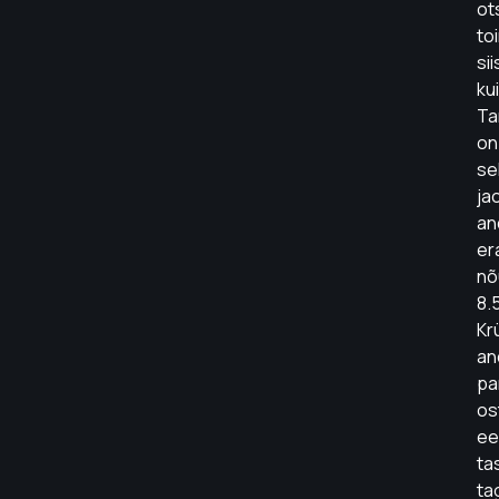
ot
to
sii
kui
Ta
on
se
ja
an
era
nõ
8.
Kr
an
pa
os
ee
ta
ta