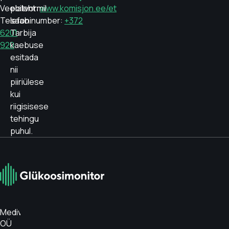
Veebileht:
platvormil
www.komisjon.ee/et
Telefoninumber:
saab
+372
6201
Tarbija
920
kaebuse
esitada
nii
piiriülese
kui
riigisisese
tehingu
puhul.
Medivar
OÜ