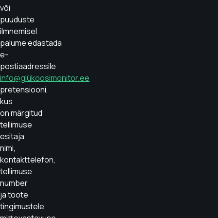
või
puuduste
ilmnemisel
palume edastada
e-
postiaadressile
info@glükoosimonitor.ee
pretensiooni,
kus
on märgitud
tellimuse
esitaja
nimi,
kontakttelefon,
tellimuse
number
ja toote
tingimustele