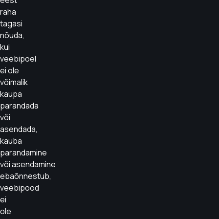
eest
raha
tagasi
nõuda,
kui
veebipoel
ei ole
võimalik
kaupa
parandada
või
asendada,
kauba
parandamine
või asendamine
ebaõnnestub,
veebipood
ei
ole