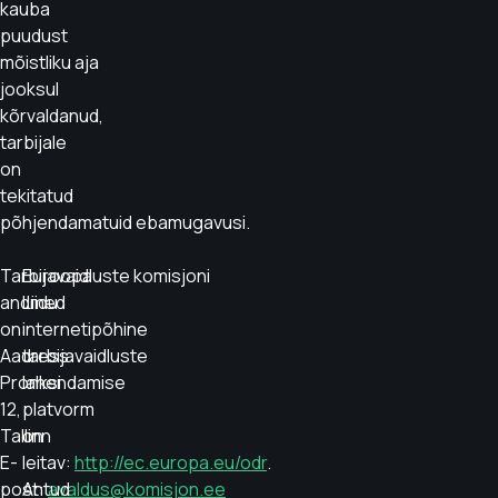
kauba
puudust
mõistliku aja
jooksul
kõrvaldanud,
tarbijale
on
tekitatud
põhjendamatuid ebamugavusi.
Tarbijavaidluste komisjoni
Euroopa
andmed
Liidu
on:
internetipõhine
Aadress:
tarbijavaidluste
Pronksi
lahendamise
12,
platvorm
Tallinn
on
E-
leitav:
http://ec.europa.eu/odr
.
post:
Antud
avaldus@komisjon.ee