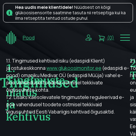
Hea uudis meie klientidele!
Nüüdsest on kõigi
glükoosisensorite saatmine tasuta nii retseptiga kui ka
ilma retseptita tehtud ostude puhul.
Pood
(0)
2
1.1. Tingimused kehtivad isiku (edaspidi Klient)
2.1.
1.
ja ostukeskkonna
www.glukoosimonitor.ee
(edaspidi e-
To
T
pood) omaniku Medivar OÜ (edaspidi Müüja) vahel e-
hi
Tingimuste
Tingimused
poe vahendusel toodete ostmisel tekkivate
on
ulatus
õigussuhete kohta.
eu
1.2. Lisaks käesolevatele tingimustele reguleerivad e-
ja
ja
poe vahendusel toodete ostmisel tekkivaid
si
õigussuhteid Eesti Vabariigis kehtivad õigusaktid.
kä
kehtivus
va
Ee
Va