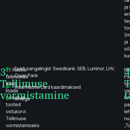
tä
ja
er
te
to
(m
ja
sõ
ku
3.
Eesti pangalingid: Swedbank, SEB, Luminor, LHV,
4
3.1. Kauba
NB
Coop Pank
tellimiseks
Pa
Tellimuse
T
tuleb
ta
Visa/Mastercard kaardimaksed
lisada
va
vormistamine
t
soovitud
kin
Arvega
tooted
pa
ostukorvi.
le
Tellimuse
nu
vormistamiseks
„T