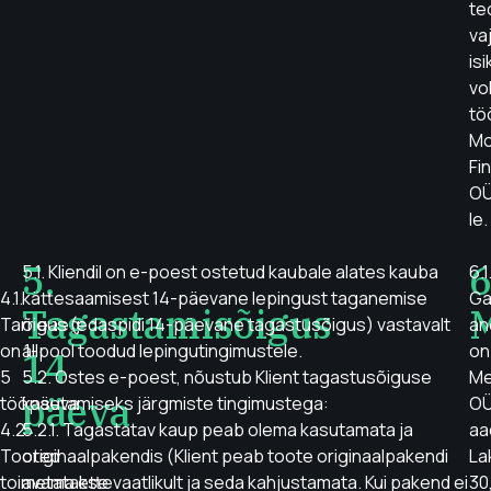
te
va
is
vo
tö
Mo
Fi
OÜ
le.
5.
6
5.1. Kliendil on e-poest ostetud kaubale alates kauba
6.1
4.1.
kättesaamisest 14-päevane lepingust taganemise
Ga
Tagastamisõigus
M
Tarneaeg
õigus (edaspidi 14-päevane tagastusõigus) vastavalt
an
on 1-
allpool toodud lepingutingimustele.
on
14
5
5.2. Ostes e-poest, nõustub Klient tagastusõiguse
Me
päeva
tööpäeva.
kasutamiseks järgmiste tingimustega:
O
4.2.
5.2.1. Tagastatav kaup peab olema kasutamata ja
aa
Tooted
originaalpakendis (Klient peab toote originaalpakendi
La
toimetatakse
avama ettevaatlikult ja seda kahjustamata. Kui pakend ei
30