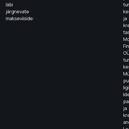
läbi
tu
järgnevate
ke
makseviiside:
ja
kr
ta
Mo
Fi
O
tu
ke
Mü
pu
li
kli
pa
ja
kr
an