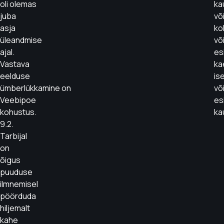
oli olemas
ka
juba
võ
asja
ko
üleandmise
võ
ajal.
es
Vastava
ka
eelduse
is
ümberlükkamine on
võ
Veebipoe
es
kohustus.
ka
9.2.
Tarbijal
on
õigus
puuduse
ilmnemisel
pöörduda
hiljemalt
kahe