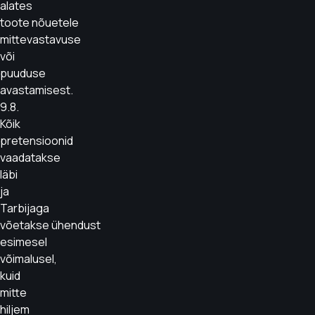
alates
toote nõuetele
mittevastavuse
või
puuduse
avastamisest.
9.8.
Kõik
pretensioonid
vaadatakse
läbi
ja
Tarbijaga
võetakse ühendust
esimesel
võimalusel,
kuid
mitte
hiljem