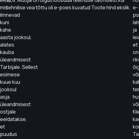
eest,
10.4. Müüjal on õigus loobuda tellimuse täitmisest kui
nõ
mis
tehnilise vea tõttu oli e-poes kuvatud Toote hind ekslik.
e-
ilmnevad
po
kuni
la
kahe
ja
aasta jooksul,
lei
alates
et
kauba
on
üleandmisest
ri
Tarbijale. Sellest
õi
esimese
võ
kuue kuu
ka
jooksul
te
asja
hu
üleandmisest
võ
ostjale
Kl
eeldatakse,
ka
et
ko
puudus
Ta