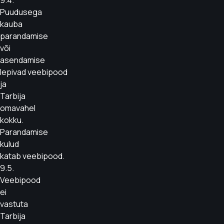
9.4.
Puudusega
kauba
parandamise
või
asendamise
lepivad veebipood
ja
Tarbija
omavahel
kokku.
Parandamise
kulud
katab veebipood.
9.5.
Veebipood
ei
vastuta
Tarbija