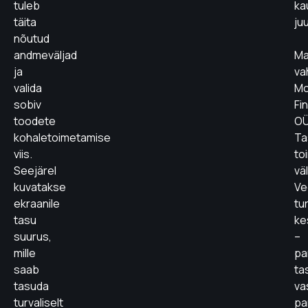
tuleb
ka
täita
ju
nõutud
andmeväljad
Ma
ja
va
valida
Mo
sobiv
Fi
toodete
OÜ
kohaletoimetamise
Ta
viis.
to
Seejärel
vä
kuvatakse
Ve
ekraanile
tu
tasu
ke
suurus,
–
mille
pa
saab
ta
tasuda
va
turvaliselt
pa