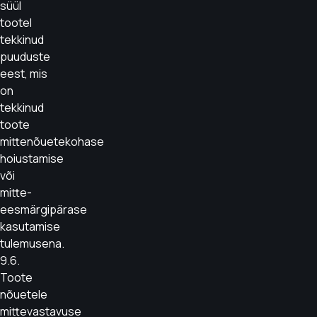
süül
tootel
tekkinud
puuduste
eest, mis
on
tekkinud
toote
mittenõuetekohase
hoiustamise
või
mitte-
eesmärgipärase
kasutamise
tulemusena.
9.6.
Toote
nõuetele
mittevastavuse