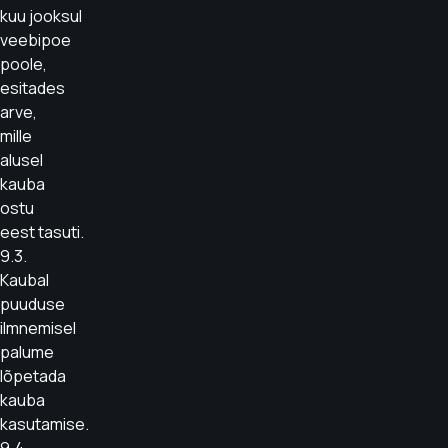
kuu jooksul
veebipoe
poole,
esitades
arve,
mille
alusel
kauba
ostu
eest tasuti.
9.3.
Kaubal
puuduse
ilmnemisel
palume
lõpetada
kauba
kasutamise.