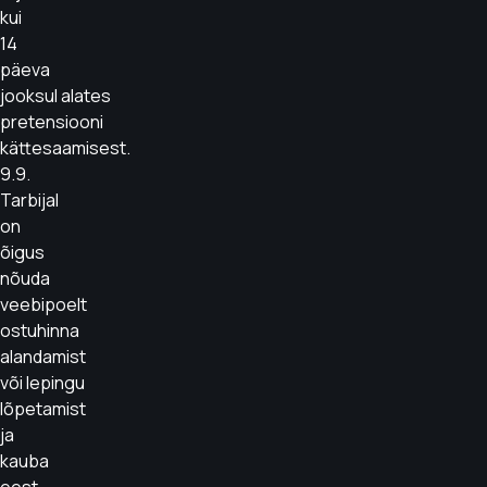
kui
14
päeva
jooksul alates
pretensiooni
kättesaamisest.
9.9.
Tarbijal
on
õigus
nõuda
veebipoelt
ostuhinna
alandamist
või lepingu
lõpetamist
ja
kauba