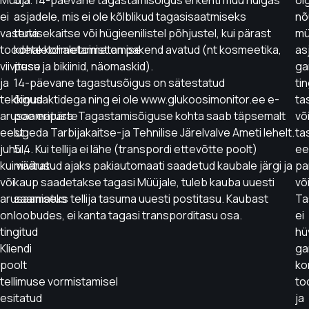
Müüja
5.3. 14-päevane tagastamisõigus ei kehti muu hulgas
õi
ei
asjadele, mis ei ole kõlblikud tagasisaatmiseks
nõ
vastuta
tervisekaitse või hügieenilistel põhjustel, kui pärast
mü
toodete kohaletoimetamise
kohaletoimetamist on pakend avatud (nt kosmeetika,
as
viivituse
pesu ja bikiinid, näomaskid).
ga
ja
14-päevane tagastusõigus on sätestatud
ti
tekkinud
õigusaktidega ning ei ole www.glukoosimonitor.ee e-
ta
arusaamatuste
poe eripära. Tagastamisõiguse kohta saab täpsemalt
võ
eest
lugeda Tarbijakaitse-ja Tehnilise Järelvalve Ameti lehelt.
ta
juhul,
5.4. Kui tellija ei lähe (transpordi ettevõtte poolt)
ee
kui viivitus
määratud ajaks pakiautomaati saadetud kaubale järgi ja
pa
või
kaup saadetakse tagasi Müüjale, tuleb kauba uuesti
võ
arusaamatus
saamiseks tellija tasuma uuesti postitasu. Kaubast
Ta
on
loobudes, ei kanta tagasi transporditasu osa.
ei
tingitud
hü
Kliendi
ga
poolt
ko
tellimuse vormistamisel
to
esitatud
ja