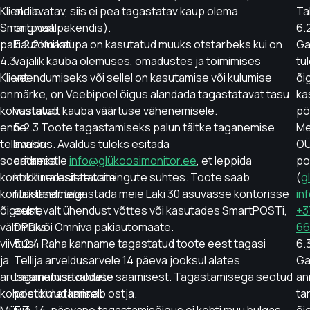
Kliendile
ole avatav, siis ei pea tagastatav kaup olema
Tal
Smartpost
originaalpakendis).
6.
pakiautomaati.
5.2.2 Kui kaupa on kasutatud muuks otstarbeks kui on
Ga
4.3.
vajalik kauba olemuses, omadustes ja toimimises
tu
Klient
veendumiseks või sellel on kasutamise või kulumise
õi
on
märke, on Veebipoel õigus alandada tagastatavat tasu
ka
kohustatud
vastavalt kauba väärtuse vähenemisele.
pö
enne
5.2.3 Toote tagastamiseks palun täitke taganemise
Me
tellimuse
avaldus. Avaldus tuleks esitada
O
sooritamist
aadressile
info@glükoosimonitor.ee
, et leppida
po
kontrollima esitatavate
kokku edasiste toimingute suhtes. Toote saab
(
g
kontaktandmete
füüsiliselt tagastada meie Laki 30 asuvasse kontorisse
in
õigsust,
eelnevalt ühendust võttes või kasutades SmartPOSTi,
+3
vältimaks
DPD või Omniva pakiautomaate.
66
viivitusi
5.2.4 Raha kanname tagastatud toote eest tagasi
6.
ja
Tellija arveldusarvele 14 päeva jooksul alates
Ga
arusaamatusi toodete
taganemisavalduse saamisest. Tagastamisega seotud
an
kohaletoimetamisel.
postikulud kannab ostja.
tar