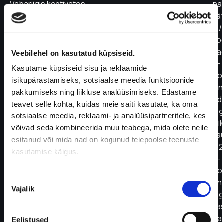
Vabariigis kehtivates
pa
õigusaktides
kä
sätestatud
ja/
juhtudel
ko
ja
aa
Veebilehel on kasutatud küpsiseid.
ulatuses.
e-
Kasutame küpsiseid sisu ja reklaamide
7.2.
po
isikupärastamiseks, sotsiaalse meedia funktsioonide
Müüja
ni
pakkumiseks ning liikluse analüüsimiseks. Edastame
ei
ed
teavet selle kohta, kuidas meie saiti kasutate, ka oma
vastuta
lo
sotsiaalse meedia, reklaami- ja analüüsipartneritele, kes
Kliendile
is
võivad seda kombineerida muu teabega, mida olete neile
tekitatud
ka
esitanud või mida nad on kogunud teiepoolse teenuste
kahjude
8.2
kasutamise käigus.
eest
E-
või
po
Nõusoleku
toote kohaletoimetamise
on
Vajalik
valik
viibimise
õi
eest
ka
juhul,
Ta
Eelistused