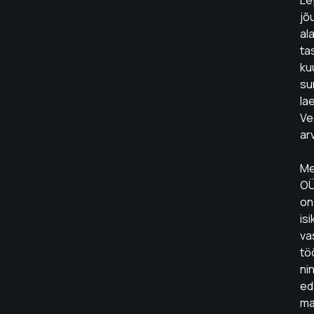
Le
jõ
al
ta
ku
s
la
Ve
ar
Me
O
on
is
va
tö
ni
ed
ma