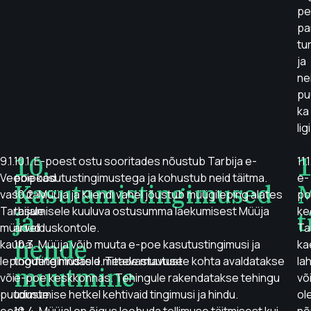
pe
pa
tu
ja
ne
pu
ka
lig
10.
1
9.1.
10.1. E-poest ostu sooritades nõustub Tarbija e-
11.1
Veebipood
poe kasutustingimustega ja kohustub neid täitma.
e-
Kasutamistingimused
vastutab
10.2. Müüja ja Kliendi vahel jõustub müügileping alates
po
Tarbijale
tasumisele kuuluva ostusumma laekumisest Müüja
ke
ja
t
müüdud
arvelduskontole.
Ta
nende
kauba
10.3. Müüja võib muuta e-poe kasutustingimusi ja
ka
lepingutingimustele mittevastavuse
toodete hindasid. Teade muutuste kohta avaldatakse
la
muutmine
või
e-poe keskkonnas. Tehingule rakendatakse tehingu
või
puuduste
toimumise hetkel kehtivaid tingimusi ja hindu.
ol