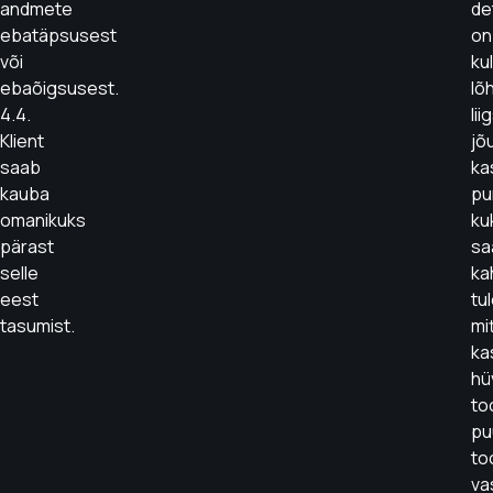
andmete
de
ebatäpsusest
on
või
ku
ebaõigsusest.
lõ
4.4.
lii
Klient
jõ
saab
ka
kauba
pu
omanikuks
ku
pärast
sa
selle
ka
eest
tu
tasumist.
mi
ka
hü
to
pu
to
va