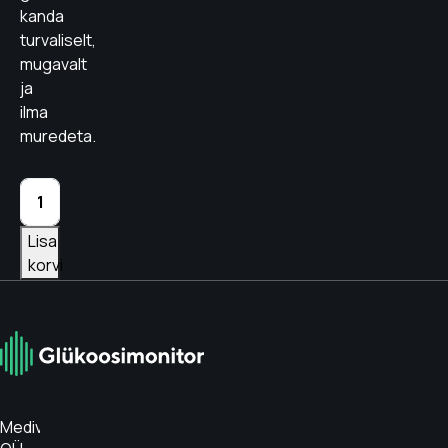
kanda
turvaliselt,
mugavalt
ja
ilma
muredeta.
Glükoosimonitori
katteplaaster AIR
PRUUN
Lisa
kogus
korvi
Medivar