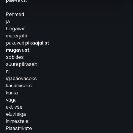
päevaks
.
Pehmed
ja
hingavad
materjalid
pakuvad
pikaajalist
mugavust
,
sobides
suurepäraselt
nii
igapäevaseks
kandmiseks
kui ka
väga
aktiivse
eluviisiga
inimestele.
Plaastrikate