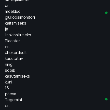
on
mõeldud
glükoosimonitori
kaitsmiseks
ja
lisakinnituseks.
Plaaster
on
ühekordselt
kasutatav
ning
sobib
kasutamiseks
kuni
15
päeva.
Tegemist
on