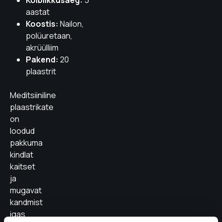
Kõlblikkusaeg:
5
aastat
Koostis:
Nailon,
polüuretaan,
akrüülliim
Pakend:
20
plaastrit
Meditsiiniline
plaastrikate
on
loodud
pakkuma
kindlat
kaitset
ja
mugavat
kandmist
igas