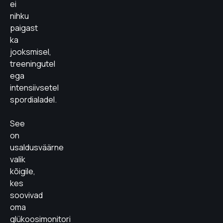
ei
nihku
paigast
ka
jooksmisel,
treeningutel
ega
intensiivsetel
spordialadel.
See
on
usaldusväärne
valik
kõigile,
kes
soovivad
oma
glükoosimonitori