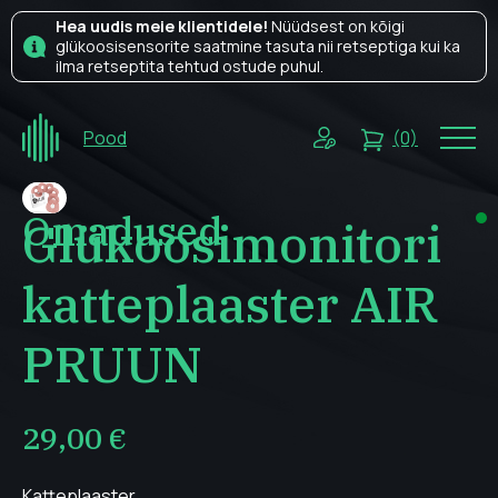
Hea uudis meie klientidele!
Nüüdsest on kõigi
glükoosisensorite saatmine tasuta nii retseptiga kui ka
ilma retseptita tehtud ostude puhul.
Pood
(0)
Omadused
Glükoosimonitori
katteplaaster AIR
PRUUN
29,00
€
Katteplaaster