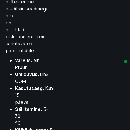
mittesteriilse
meditsiiniseadmega,
mis
on
mõeldud
glükoosisensoreid
kasutavatele
patsientidele.
Värvus:
Air
Pruun
Ühilduvus:
Linx
CGM
Kasutusaeg:
Kuni
15
päeva
Säilitamine:
5–
30
°C