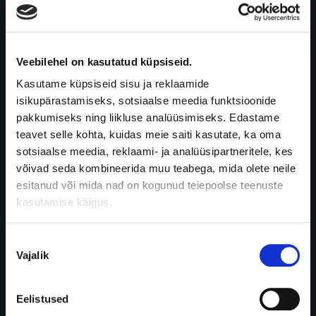
olukorras.
Veekindel
disain
võimaldab
Veebilehel on kasutatud küpsiseid.
käia
Kasutame küpsiseid sisu ja reklaamide
duši
isikupärastamiseks, sotsiaalse meedia funktsioonide
all,
pakkumiseks ning liikluse analüüsimiseks. Edastame
ujuda
teavet selle kohta, kuidas meie saiti kasutate, ka oma
ja
sotsiaalse meedia, reklaami- ja analüüsipartneritele, kes
treenida
võivad seda kombineerida muu teabega, mida olete neile
ilma,
esitanud või mida nad on kogunud teiepoolse teenuste
et
kasutamise käigus.
peaks
muretsema
Nõusoleku
seadme
Vajalik
valik
lahti
tuleku
pärast.
Eelistused