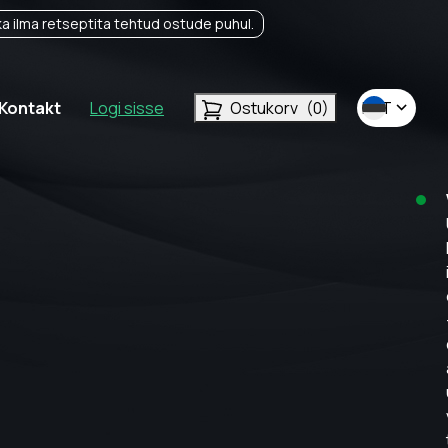
a ilma retseptita tehtud ostude puhul.
Kontakt
Logi sisse
Ostukorv
(0)
EST