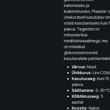
kaitsmiseks ja
lisakinnituseks. Plaaster 
ühekordselt kasutatav ni
sobib kasutamiseks kuni 
päeva. Tegemist on
mittesteriilse
meditsiiniseadmega, mis
on mõeldud
glükoosisensoreid
kasutavatele patsientidel
Värvus:
Must
Ühilduvus:
Linx CGM
Kasutusaeg:
Kuni 15
päeva
Säilitamine:
5–30 °
Kõlblikkusaeg:
5
aastat
Koostis:
Nailon,