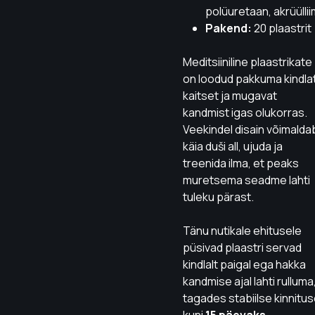
polüuretaan, akrüüllii
Pakend:
20 plaastrit
Meditsiiniline plaastrikate
on loodud pakkuma kindla
kaitset ja mugavat
kandmist igas olukorras.
Veekindel disain võimalda
käia duši all, ujuda ja
treenida ilma, et peaks
muretsema seadme lahti
tuleku pärast.
Tänu nutikale ehitusele
püsivad plaastri servad
kindlalt paigal ega hakka
kandmise ajal lahti rulluma
tagades stabiilse kinnitu