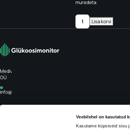
muredeta.
Glükoosimonitori
Lisa korvi
katteplaaster
MUST
kogus
Medivar
OÜ
info@glükoosimonitor.ee
Privaatsuspoliitika
Veebilehel on kasutatud k
Tingimused
Kasutame küpsiseid sisu j