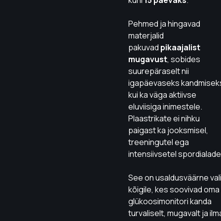
kuni
15 päevaks
.
Pehmed ja hingavad
materjalid
pakuvad
pikaajalist
mugavust
, sobides
suurepäraselt nii
igapäevaseks kandmisek
kui ka väga aktiivse
eluviisiga inimestele.
Plaastrikate ei nihku
paigast ka jooksmisel,
treeningutel ega
intensiivsetel spordialade
See on usaldusväärne val
kõigile, kes soovivad oma
glükoosimonitori kanda
turvaliselt, mugavalt ja ilm