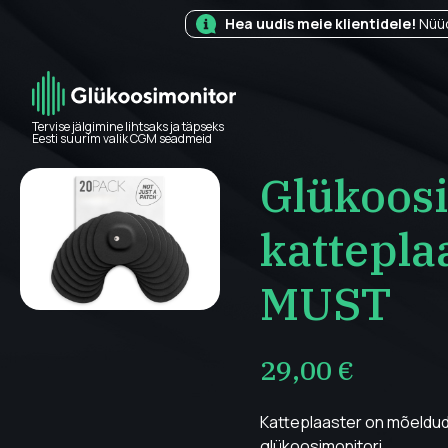
Hea uudis meie klientidele!
Nüüd
Tervise jälgimine lihtsaks ja täpseks
Eesti suurim valik CGM seadmeid
Glükoos
Omadused
kattepla
MUST
29,00
€
Katteplaaster on mõeldu
glükoosimonitori