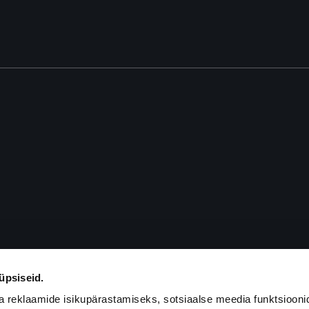
üpsiseid.
a reklaamide isikupärastamiseks, sotsiaalse meedia funktsiooni