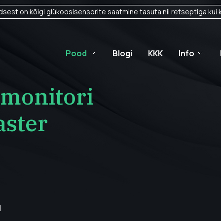
sest on kõigi glükoosisensorite saatmine tasuta nii retseptiga kui k
Pood
Blogi
KKK
Info
imonitori
aster
d