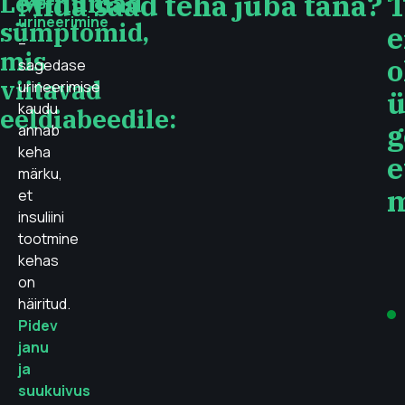
Levinumad
Mida saad teha juba täna?
T
Sage
urineerimine
sümptomid,
e
–
mis
o
sagedase
viitavad
urineerimise
ü
kaudu
eeldiabeedile:
g
annab
keha
e
märku,
m
et
insuliini
tootmine
kehas
on
häiritud.
Pidev
janu
ja
suukuivus