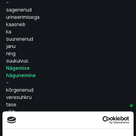
–
sagenenud
urineerimisega
kaasneb
ka
suurenenud
janu
ning
suukuivus.
Nägemise
hägunemine
–
kõrgenenud
veresuhkru
tase
võib
tekitada
silma
erinevatesse