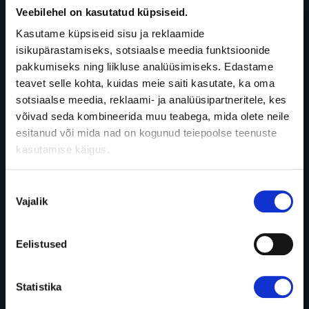
kihtidesse
Veebilehel on kasutatud küpsiseid.
turse,
Kasutame küpsiseid sisu ja reklaamide
mis
isikupärastamiseks, sotsiaalse meedia funktsioonide
omakorda
pakkumiseks ning liikluse analüüsimiseks. Edastame
mõjutab
teavet selle kohta, kuidas meie saiti kasutate, ka oma
nägemise
sotsiaalse meedia, reklaami- ja analüüsipartneritele, kes
teravust.
võivad seda kombineerida muu teabega, mida olete neile
Kaalulangus
esitanud või mida nad on kogunud teiepoolse teenuste
–
kasutamise käigus.
kui
insuliini
Nõusoleku
tootmine
Vajalik
valik
on
kehas
häiritud,
Eelistused
ei
jõua
Statistika
rakkudesse