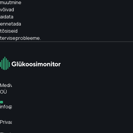
muutmine
võivad
aidata
ennetada
tõsiseid
terviseprobleeme.
Medivar
OÜ
info@glükoosimonitor.ee
Privaatsuspoliitika