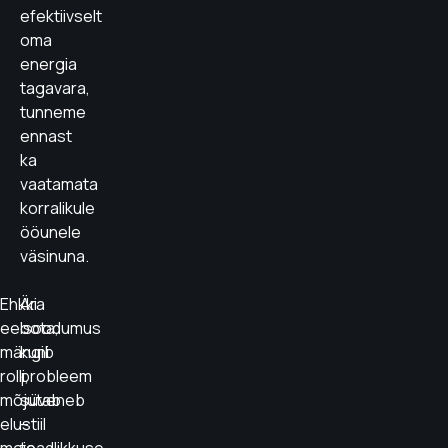
efektiivselt
oma
energia
tagavara,
tunneme
ennast
ka
vaatamata
korralikule
ööunele
väsinuna.
Ehkki
Ära
eelsoodumus
oota,
mängib
kuni
rolli,
probleem
mõjutab
süveneb
elustiil
–