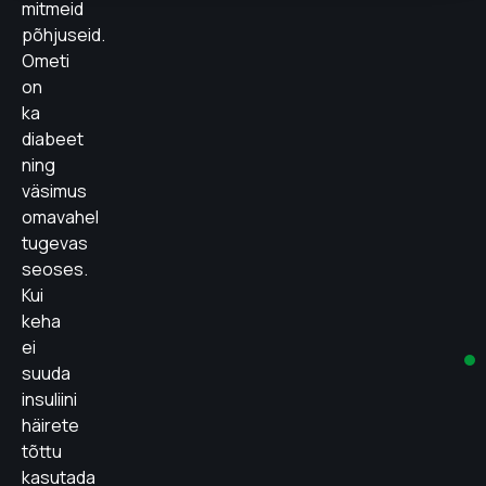
mitmeid
põhjuseid.
Ometi
on
ka
diabeet
ning
väsimus
omavahel
tugevas
seoses.
Kui
keha
ei
suuda
insuliini
häirete
tõttu
kasutada