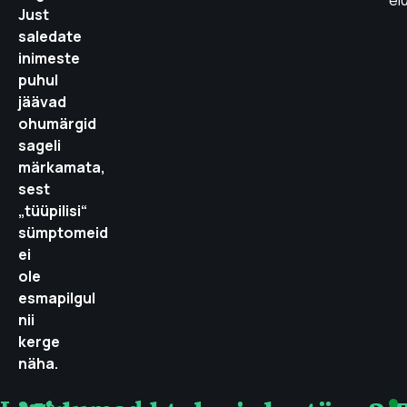
el
Just
saledate
inimeste
puhul
jäävad
ohumärgid
sageli
märkamata,
sest
„tüüpilisi“
sümptomeid
ei
ole
esmapilgul
nii
kerge
näha.