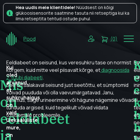
Hea uudis meie klientidele!
Nüüdsest on kõigi
glükoosisensorite saatmine tasuta nii retseptiga kui ka
ilma retseptita tehtud ostude puhul.
Pood
(0)
K
Eeldiabeet on seisund, kus veresuhkru tase on normist
Ee
Kui
kõrgem, kuid mitte veel piisavalt kõrge, et
diagnoosida
el
e
oled
2. tüübi diabeeti
.
tu
Mis
arvanud,
See on salakaval seisund just seetõttu, et sümptomid
in
e
et
võivad puududa või olla vaevumärgatavad. Janu,
ke
on
suhkruhaigus
k
väsimus, sage urineerimine või hägune nägemine võivad
ei
on
tunduda argised, kuid tegelikult võivad viidata
te
h
vaid
eeldiabeet
tõsisemale probleemile.
et
ülekaaluliste
ne
mure,
ja
ve
on
ta