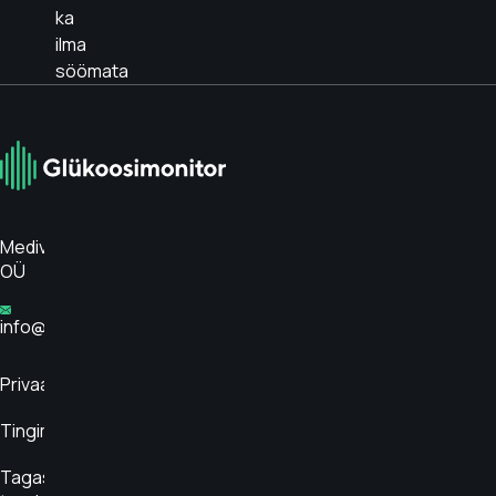
ka
ilma
söömata
Medivar
OÜ
info@glükoosimonitor.ee
Privaatsuspoliitika
Tingimused
Tagasta