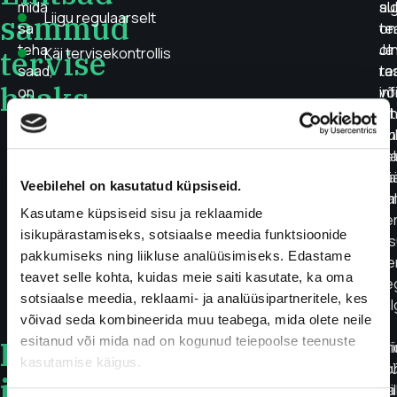
mida
su
al
sammud
Liigu regulaarselt
sa
on
te
teha
ol
Ja
tervise
Käi tervisekontrollis
saad,
ra
te
heaks
on
võ
in
hoolitseda
lä
ai
ennetavalt
on
su
oma
di
te
tervise
rä
pa
Veebilehel on kasutatud küpsiseid.
eest:
o
val
Kasutame küpsiseid sisu ja reklaamide
te
isikupärastamiseks, sotsiaalse meedia funktsioonide
os
pakkumiseks ning liikluse analüüsimiseks. Edastame
ve
teavet selle kohta, kuidas meie saiti kasutate, ka oma
re
sotsiaalse meedia, reklaami- ja analüüsipartneritele, kes
jä
võivad seda kombineerida muu teabega, mida olete neile
esitanud või mida nad on kogunud teiepoolse teenuste
LinX-
Tunned
LinX
on väike ja mugav veresuhkrumõõtur
, mis
Er
Mi
kasutamise käigus.
end
kinnitatakse nahale ja jälgib vere glükoosisisaldust
gl
ro
i
väsinuna,
ööpäev läbi 15 päeva jooksul. See annab sulle selge
mi
sa