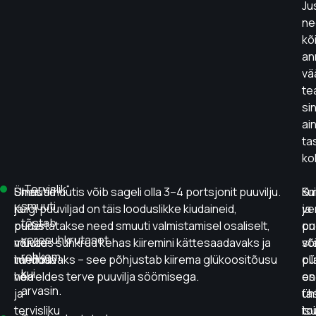
Ju
ne
kõ
an
vä
te
si
ai
ta
ko
„Tervislik“
Smuutid
Ühes smuutis võib sageli olla 3–4 portsjonit puuvilju.
Sm
Kui
smuuti
ja
Kuigi puuviljad on täis looduslikke kiudaineid,
ja
ve
tõstab
puder
purustatakse need smuuti valmistamisel osaliselt,
pu
on
veresuhkrutaset
võivad
muutes suhkrud kehas kiiremini kättesaadavaks ja
võ
sta
rohkem,
tunduda
imenduvaks – see põhjustab kiirema glükoositõusu
oll
pü
kui
hea
võrreldes terve puuvilja söömisega.
os
en
arvasin.
ja
ta
üh
tervisliku
to
is