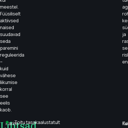
kui
tu
meestel.
ag
Füüsiliselt
ro
aktiivsed
ke
naised
sü
suudavad
ja
seda
ra
paremini
se
reguleerida
ri
–
en
kuid
vähese
liikumise
korral
see
eelis
kaob.
Lihtsad
Toitu tasakaalustatult
Parim,
Kui
Te