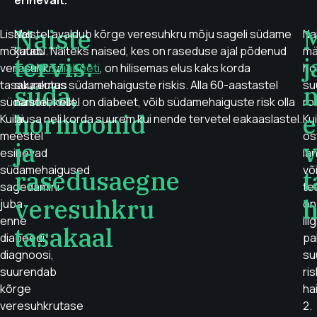
erinevalt.
Naiste
M
Lisaks
Naistel avaldub kõrge veresuhkru mõju sageli südame
Na
mõjutab
kaudu. Näiteks naised, kes on raseduse ajal põdenud
mä
tervis:
j
veresuhkru
rasedusdiabeeti
, on hilisemas elus kaks korda
ho
tasakaalutus
suuremas südamehaiguste riskis. Alla 60-aastastel
su
süda,
n
südametervist.
naistel, kellel on diabeet, võib südamehaiguste risk olla
roll
hormoonid
e
Kuigi
lausa neli korda suurem kui nende tervetel eakaaslastel.
Kui
meestel
ös
ja
v
esinevad
la
südamehaigused
võ
rasedusaegne
t
sagedamini
te
veresuhkru
h
juba
on
enne
lii
tasakaal
diabeedi
pal
diagnoosi,
su
suurendab
ris
kõrge
ha
veresuhkrutase
2.