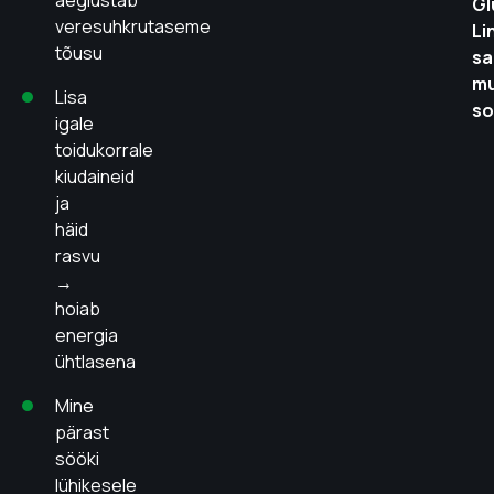
aeglustab
Gl
veresuhkrutaseme
Li
tõusu
sa
mu
Lisa
so
igale
toidukorrale
kiudaineid
ja
häid
rasvu
→
hoiab
energia
ühtlasena
Mine
pärast
sööki
lühikesele