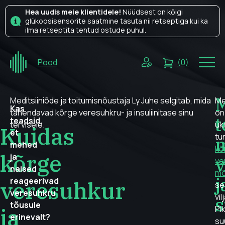
Hea uudis meie klientidele!
Nüüdsest on kõigi
glükoosisensorite saatmine tasuta nii retseptiga kui ka
ilma retseptita tehtud ostude puhul.
Pood
(0)
M
Meditsiiniõde ja toitumisnõustaja Ly Juhe selgitab, mida
Me
Kas
tähendavad kõrge veresuhkru- ja insuliinitase sinu
on
t
teadsid,
tervisele.
ük
Kuidas
et
tu
mehed
kõ
kõrge
ja
v
ve
naised
mõ
j
reageerivad
veresuhkur
se
veresuhkru
vi
tõusule
ja
Pi
erinevalt?
su