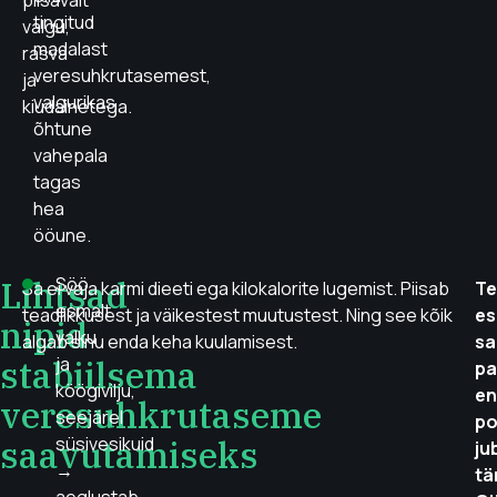
piisavalt
tingitud
valgu,
madalast
rasva
veresuhkrutasemest,
ja
valgurikas
kiudainetega.
õhtune
vahepala
tagas
hea
ööune.
Lihtsad
Söö
Sa ei vaja karmi dieeti ega kilokalorite lugemist. Piisab
Te
esmalt
teadlikkusest ja väikestest muutustest. Ning see kõik
es
nipid
valku
algab sinu enda keha kuulamisest.
s
stabiilsema
ja
p
köögivilju,
en
veresuhkrutaseme
seejärel
po
saavutamiseks
süsivesikuid
ju
→
tä