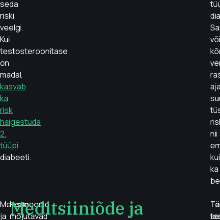
seda
tü
riski
di
veelgi.
Sa
Kui
võ
testosteroonitase
kõ
on
ve
madal,
ra
kasvab
aja
ka
su
risk
tü
haigestuda
ris
2.
nii
tüüpi
em
diabeeti.
kui
ka
be
Meditsiiniõde ja
Meeste
Hormoonid
Tä
Te
ja
mõjutavad
te
se