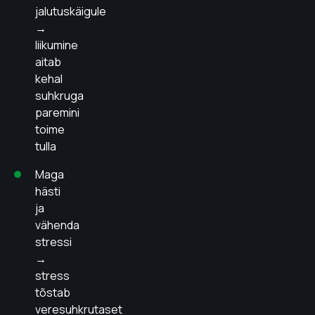
jalutuskäigule
→
liikumine
aitab
kehal
suhkruga
paremini
toime
tulla
Maga
hästi
ja
vähenda
stressi
→
stress
tõstab
veresuhkrutaset