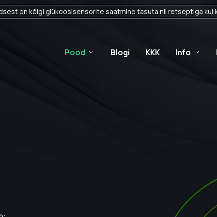
sest on kõigi glükoosisensorite saatmine tasuta nii retseptiga kui k
Pood
Blogi
KKK
Info
b: