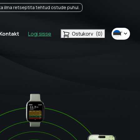
a ilma retseptita tehtud ostude puhul.
Kontakt
Logi sisse
Ostukorv
(0)
EST