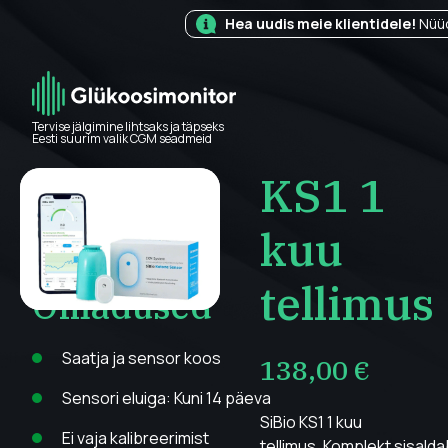
Hea uudis meie klientidele!
Nüüd
Tervise jälgimine lihtsaks ja täpseks
Eesti suurim valik CGM seadmeid
KS1 1
kuu
tellimus
Omadused
Saatja ja sensor koos
138,00
€
Sensori eluiga: Kuni 14 päeva
SiBio KS1 1 kuu
Ei vaja kalibreerimist
tellimus. Komplekt sisalda