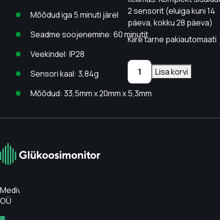
2 sensorit (eluiga kuni 14
Mõõdud iga 5 minuti järel
päeva, kokku 28 päeva)
Seadme soojenemine: 60 minutit
Kiire tarne pakiautomaati
Veekindel: IP28
KS1
Lisa korvi
Sensori kaal: 3,84g
1
kuu
Mõõdud: 33,5mm x 20mm x 5,3mm
tellimus
kogus
Medivar
OÜ