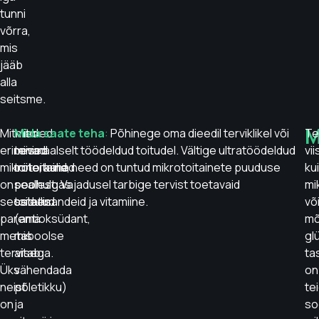
tunni
võrra,
mis
jääb
alla
seitsme.
M
Mitmed
Mitmed
Mida saate teha
:
Põhinege oma dieedil terviklikel või
Te
erinevad
teised
minimaalselt töödeldud toitudel. Vältige ultratöödeldud
vii
mikrotoitained
mineraalid,
toite, kuna need on tuntud mikrotoitainete puuduse
ku
on
sealhulgas
poolest. Vajadusel tarbige tervist toetavaid
mi
seostatud
seleen
toidulisandeid ja vitamiine.
võ
parema
(antioksüdant,
mõ
metaboolse
mis
gl
tervisega.
aitab
ta
Üks
vähendada
on
neist
põletikku)
te
on
ja
so