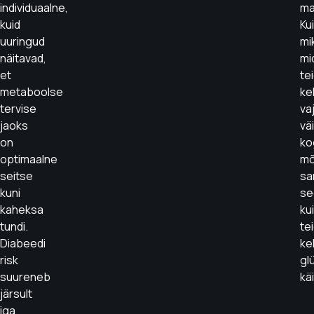
individuaalne,
ma
kuid
Ku
uuringud
mi
näitavad,
mi
et
te
metaboolse
ke
tervise
va
jaoks
vä
on
ko
optimaalne
mõ
seitse
sa
kuni
se
kaheksa
ku
tundi.
te
Diabeedi
ke
risk
gl
suureneb
käi
järsult
iga