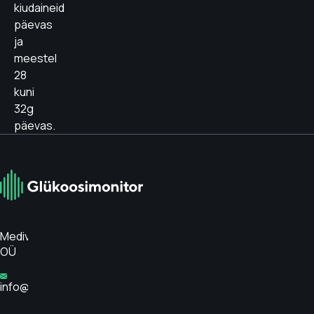
kiudaineid
päevas
ja
meestel
28
kuni
32g
päevas.
Medivar
OÜ
info@glükoosimonitor.ee