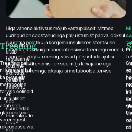
Liiga vähene aktiivsus mõjub vastupidiselt. Mitmed
Mi
uuringud on seostanud liiga palju istumist päeva jooksul
sa
suurema põletiku ja kõrgema insuliiniresistentsuse
te
Treening
S
Pikaajaliselt
tasemega. Ja kuigi mõned intensiivse treeningu vormid,
Pü
aitab
nagu HIIT või jõutreening, võivad põhjustada ajutisi
te
regulaarne
Treening pakub
St
glükoosi suurenemisi, on see mõju lühiajaline ega
vä
füüsiline
nii lühiajalisi kui
es
vähenda treeningu pikaajalisi metaboolse tervise
30
aktiivsus
ka pikaajalisi
ho
eeliseid.
mi
osaliselt
metaboolse
re
mõ
seetõttu,
tervise eeliseid.
ke
in
et
Lühiajaliselt
mõ
ae
see
aitab see
gl
tr
suurendab
glükoosi teie
Ku
vii
lihasrakkude
vereringest
ää
pä
arvu,
rakkudesse viia,
är
nä
mis