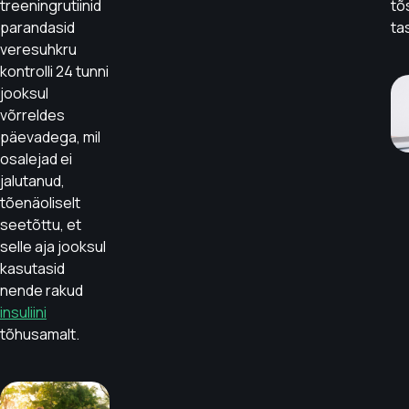
treeningrutiinid
tõ
parandasid
ta
veresuhkru
kontrolli 24 tunni
jooksul
võrreldes
päevadega, mil
osalejad ei
jalutanud,
tõenäoliselt
seetõttu, et
selle aja jooksul
kasutasid
nende rakud
insuliini
tõhusamalt.