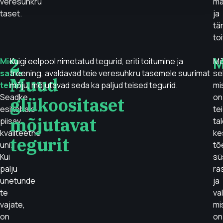
veresuhkru
ma
taset.
ja
tär
toi
2
M
Mida
Kuigi eelpool nimetatud tegurid, eriti toitumine ja
Mõ
saate
treening, avaldavad teie veresuhkru tasemele suurimat
sel
Muud
teha:
mõju, mõjutavad seda ka paljud teised tegurid.
mi
Seadke
on
glükoositaset
esikohale
te
mõjutavat
piisav
tal
kvaliteetne
ke
tegurit
uni.
tõ
Kui
sü
palju
ra
unetunde
ja
te
va
vajate,
mi
on
on