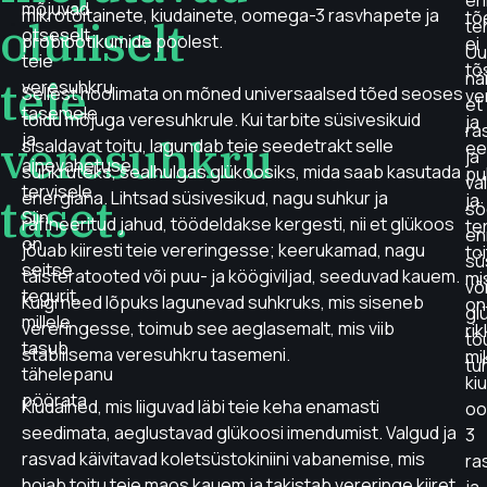
er
mõjuvad
mikrotoitainete, kiudainete, oomega-3 rasvhapete ja
tõ
oluliselt
te
otseselt
probiootikumide poolest.
ei
Uu
teie
tõ
nä
teie
veresuhkru
Sellest hoolimata on mõned universaalsed tõed seoses
ve
et
tasemele
toidu mõjuga veresuhkrule. Kui tarbite süsivesikuid
ja
ra
ja
veresuhkru
sisaldavat toitu, lagundab teie seedetrakt selle
ee
ja
ainevahetuse
suhkruteks, sealhulgas glükoosiks, mida saab kasutada
pu
va
tervisele.
energiana. Lihtsad süsivesikud, nagu suhkur ja
taset.
ja
sö
Siin
rafineeritud jahud, töödeldakse kergesti, nii et glükoos
te
en
on
jõuab kiiresti teie vereringesse; keerukamad, nagu
toi
sü
seitse
täisteratooted või puu- ja köögiviljad, seeduvad kauem.
mi
võ
tegurit,
Kuigi need lõpuks lagunevad suhkruks, mis siseneb
on
gl
millele
vereringesse, toimub see aeglasemalt, mis viib
ri
tõ
tasub
stabiilsema veresuhkru tasemeni.
mi
tu
tähelepanu
ki
pöörata.
Kiudained, mis liiguvad läbi teie keha enamasti
oo
seedimata, aeglustavad glükoosi imendumist. Valgud ja
3
rasvad käivitavad koletsüstokiniini vabanemise, mis
ra
hoiab toitu teie maos kauem ja takistab vereringe kiiret