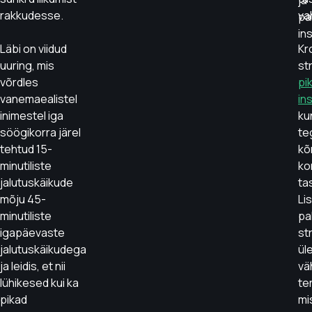
rakkudesse.
va
pa
ins
Läbi on viidud
Kr
uuring, mis
st
võrdles
pi
vanemaealistel
in
inimestel iga
ku
söögikorra järel
te
tehtud 15-
kõ
minutiliste
ko
jalutuskäikude
ta
mõju 45-
Li
minutiliste
pa
igapäevaste
st
jalutuskäikudega
üle
ja leidis, et nii
vä
lühikesed kui ka
ter
pikad
mi