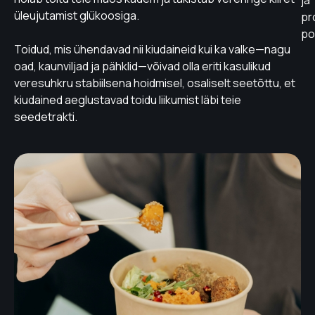
ja
üleujutamist glükoosiga.
pr
po
Toidud, mis ühendavad nii kiudaineid kui ka valke—nagu
oad, kaunviljad ja pähklid—võivad olla eriti kasulikud
veresuhkru stabiilsena hoidmisel, osaliselt seetõttu, et
kiudained aeglustavad toidu liikumist läbi teie
seedetrakti.