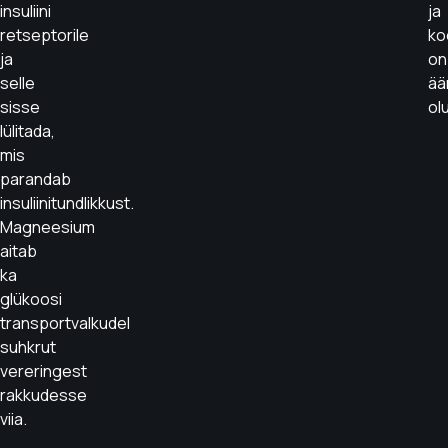
insuliini
ja
retseptorile
ko
ja
on
selle
ää
sisse
ol
lülitada,
mis
parandab
insuliinitundlikkust.
Magneesium
aitab
ka
glükoosi
transportvalkudel
suhkrut
vereringest
rakkudesse
viia.