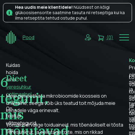
Hea uudis meie klientidele!
Nüüdsest on kõigi
glükoosisensorite saatmine tasuta nii retseptiga kui ka
ilma retseptita tehtud ostude puhul.
Pood
(0)
Ko
Kuidas
Pr
hoida
pii
Dieet
6
Lõ
oma
sü
võ
veresuhkur
ja
to
tegurit,
optimaalsel
Meie geneetika ja mikrobioomide koosseis on
su
sö
tasemel
?
unikaalne, seega võib üks teatud toit mõjuda meie
ta
jä
On
mis
kehadele väga erinevalt.
Võ
te
teatud
va
ve
võtmetegurid,
Võimalusel valige toiduaineid, mis tõenäoliselt ei tõsta
mõjutavad
to
va
mis
veresuhkrut, ja eelistage toite, mis on rikkad
mi