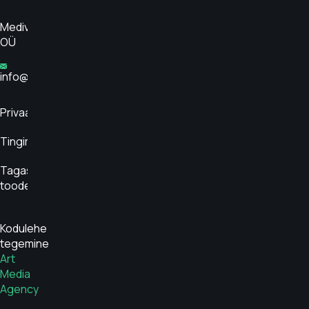
Medivar
OÜ
info@glükoosimonitor.ee
Privaatsuspoliitika
Tingimused
Tagasta
toode
Kodulehe
tegemine
Art
Media
Agency