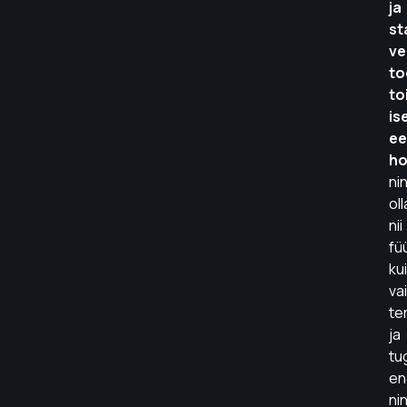
ja
st
ve
to
to
is
ee
ho
ni
oll
nii
füü
kui
va
te
ja
tu
en
ni