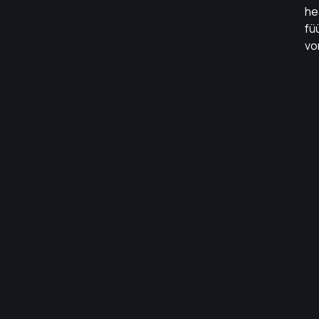
he
fü
vo