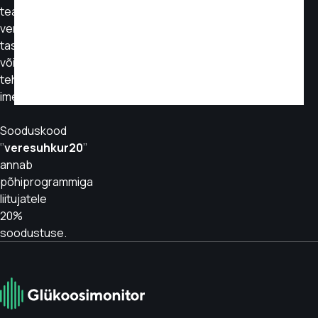
teadlik
veresuhkru
tasakaalustamine
võib
teha
imesid!
Sooduskood
‘’
veresuhkur20
’’
annab
põhiprogrammiga
liitujatele
20%
soodustuse.