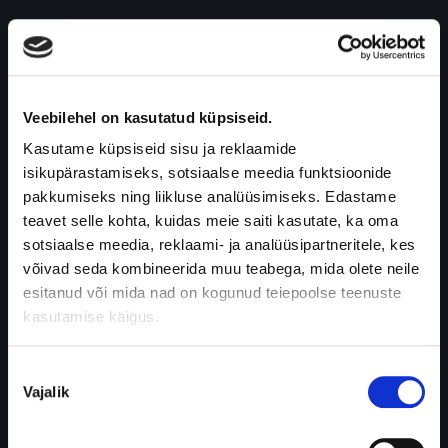
Veebilehel on kasutatud küpsiseid.
Kasutame küpsiseid sisu ja reklaamide
isikupärastamiseks, sotsiaalse meedia funktsioonide
pakkumiseks ning liikluse analüüsimiseks. Edastame
teavet selle kohta, kuidas meie saiti kasutate, ka oma
sotsiaalse meedia, reklaami- ja analüüsipartneritele, kes
võivad seda kombineerida muu teabega, mida olete neile
esitanud või mida nad on kogunud teiepoolse teenuste
kasutamise käigus.
Nõusoleku
Vajalik
valik