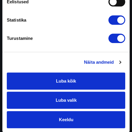
Eelistused
Statistika
Turustamine
Näita andmeid
Luba kõik
Luba valik
Keeldu