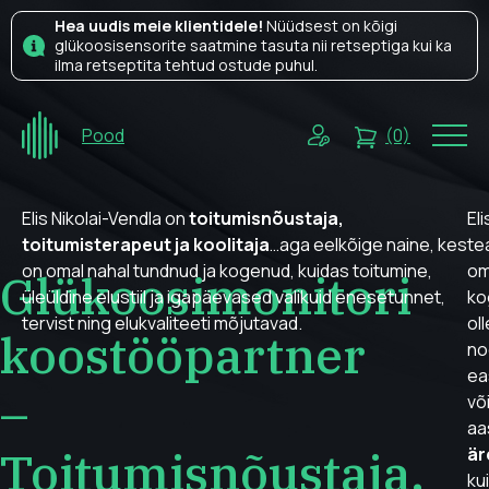
Hea uudis meie klientidele!
Nüüdsest on kõigi
glükoosisensorite saatmine tasuta nii retseptiga kui ka
ilma retseptita tehtud ostude puhul.
Pood
(0)
Elis Nikolai-Vendla on
toitumisnõustaja,
Eli
toitumisterapeut ja koolitaja
…aga eelkõige naine, kes
te
on omal nahal tundnud ja kogenud, kuidas toitumine,
om
Glükoosimonitori
üleüldine elustiil ja igapäevased valikuid enesetunnet,
ko
tervist ning elukvaliteeti mõjutavad.
ol
koostööpartner
no
ea
–
võ
aa
Toitumisnõustaja,
är
kui